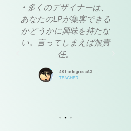
を
• 多くのデザイナーは、
者
あなたのLPが集客できる
た
かどうかに興味を持たな
こ
い。言ってしまえば無責
任。
48 the IngressAG
TEACHER