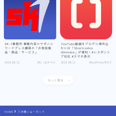
SK-1事務所 事業内容＝ヤギハシ
YouTube動画をブログに埋め込
ワードプレス講座の「お取扱製
むには「Shortcodes
品・商品・サービス」
Ultimate」が便利！#レスポンシ
ブ対応 #スマホ表示
2024.08.23
SK1（ｴｽｹｰﾜﾝ）
2024.08.11
WordPressﾏﾈﾀｲｽﾞ
もっと見る
Follow Me
HOME
八木橋ショーガック