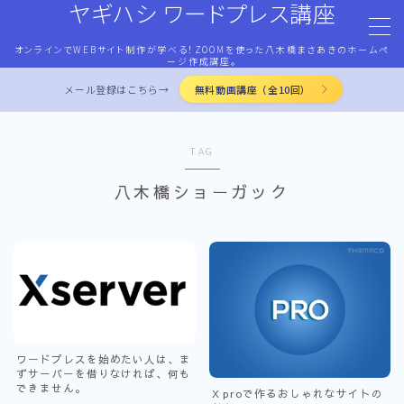
ヤギハシ ワードプレス講座
オンラインでWEBサイト制作が学べる！ZOOMを使った八木橋まさあきのホームペ
MENU
ージ作成講座。
メール登録はこちら→
無料動画講座（全10回）
HOME
TAG
ワードプレス・マネタイズ
八木橋ショーガック
ココナラ・ストアカ出品
LP作成術
PROFILE
ワードプレスを始めたい人は、ま
ずサーバーを借りなければ、何も
お問合せ
できません。
X proで作るおしゃれなサイトの