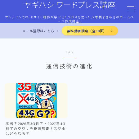
ヤギハシ ワードプレス講座
オンラインでWEBサイト制作が学べる！ZOOMを使った八木橋まさあきのホームペ
MENU
ージ作成講座。
メール登録はこちら→
無料動画講座（全10回）
HOME
TAG
ワードプレス・マネタイズ
通信技術の進化
ココナラ・ストアカ出品
LP作成術
PROFILE
本当？2026年3G終了・2027年4G
終了のウワサを徹底調査！スマホ
お問合せ
はどうなる？