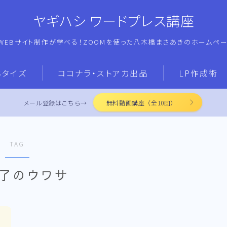
ヤギハシ ワードプレス講座
WEBサイト制作が学べる！ZOOMを使った八木橋まさあきのホームペ
ネタイズ
ココナラ・ストアカ出品
LP作成術
メール登録はこちら→
無料動画講座（全10回）
TAG
終了のウワサ