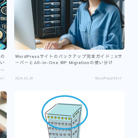
上の
WordPressサイトのバックアップ完全ガイド：Xサ
てい
ーバーとAll-in-One WP Migrationの使い分け
ンで
ｲｽﾞ
2024.10.24
WordPressﾏﾈﾀｲｽﾞ