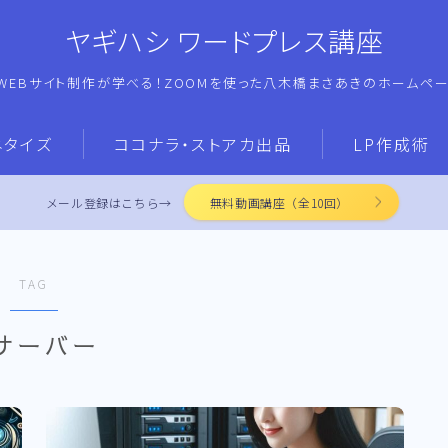
ヤギハシ ワードプレス講座
WEBサイト制作が学べる！ZOOMを使った八木橋まさあきのホームペ
ネタイズ
ココナラ・ストアカ出品
LP作成術
メール登録はこちら→
無料動画講座（全10回）
TAG
サーバー