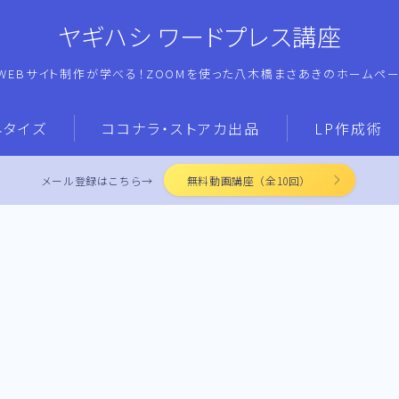
ヤギハシ ワードプレス講座
WEBサイト制作が学べる！ZOOMを使った八木橋まさあきのホームペ
ネタイズ
ココナラ・ストアカ出品
LP作成術
メール登録はこちら→
無料動画講座（全10回）