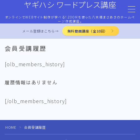
ヤギハシ ワードプレス講座
オンラインでWEBサイト制作が学べる！ZOOMを使った八木橋まさあきのホームペ
MENU
ージ作成講座。
メール登録はこちら→
無料動画講座（全10回）
HOME
会員受講履歴
ワードプレス・マネタイズ
[olb_members_history]
ココナラ・ストアカ出品
履歴情報はありません
LP作成術
[/olb_members_history]
PROFILE
HOME
会員受講履歴
＞
お問合せ