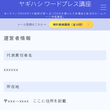
ヤギハシ ワードプレス講座
オンラインでWEBサイト制作が学べる！ZOOMを使った八木橋まさあきのホームペ
MENU
ージ作成講座。
メール登録はこちら→
無料動画講座（全10回）
HOME
運営者情報
ワードプレス・マネタイズ
代表責任者名
ココナラ・ストアカ出品
xxxxxx
LP作成術
所在地
PROFILE
〒xxx―xxxx ここに住所を記載
お問合せ