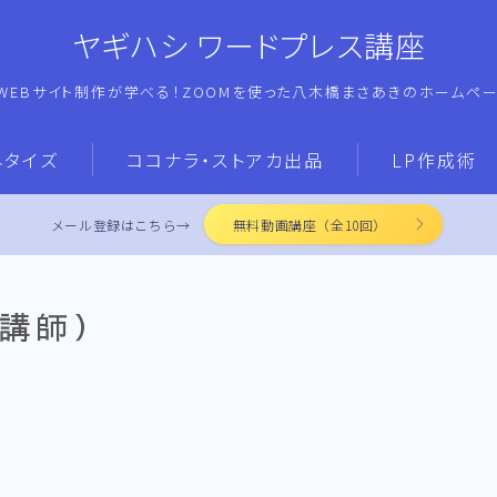
ヤギハシ ワードプレス講座
WEBサイト制作が学べる！ZOOMを使った八木橋まさあきのホームペ
ネタイズ
ココナラ・ストアカ出品
LP作成術
メール登録はこちら→
無料動画講座（全10回）
講師）