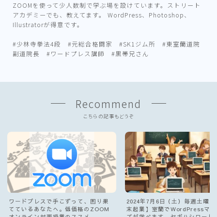
ZOOMを使って少人数制で学ぶ場を設けています。ストリート
アカデミーでも、教えてます。 WordPress、Photoshop、
Illustratorが得意です。
#少林寺拳法4段 #元総合格闘家 #SK1ジム所 #東室蘭道院
副道院長 #ワードプレス講師 #黒帯兄さん
Recommend
こちらの記事もどうぞ
ワードプレスで手こずって、困り果
2024年7月6日（土）毎週土曜
てているあなたへ。低価格のZOOM
末起業】室蘭でWordPressマ
オンライン対面授業のススメ。
ズが学べます。ヤギハシワード