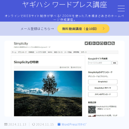
ヤギハシ ワードプレス講座
オンラインでWEBサイト制作が学べる！ZOOMを使った八木橋まさあきのホームペ
MENU
ージ作成講座。
メール登録はこちら→
無料動画講座（全10回）
HOME
ワードプレス・マネタイズ
ココナラ・ストアカ出品
LP作成術
PROFILE
お問合せ
2024.11.13
2024.11.15
WordPressﾏﾈﾀｲｽﾞ