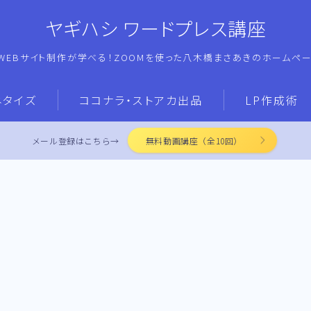
ヤギハシ ワードプレス講座
WEBサイト制作が学べる！ZOOMを使った八木橋まさあきのホームペ
ネタイズ
ココナラ・ストアカ出品
LP作成術
メール登録はこちら→
無料動画講座（全10回）