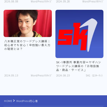
2026.08.08
WordPressﾏﾈﾀｲｽﾞ
2024.09.28
WordPressﾏﾈﾀｲｽﾞ
八木橋正覚のワードプレス講座：
初心者でも安心！辛抱強い教え方
の秘密とは？
SK-1事務所 事業内容＝ヤギハシ
ワードプレス講座の「お取扱製
品・商品・サービス」
2024.09.13
WordPressﾏﾈﾀｲｽﾞ
2024.08.23
SK1（ｴｽｹｰﾜﾝ）
Follow Me
HOME
WordPress初心者