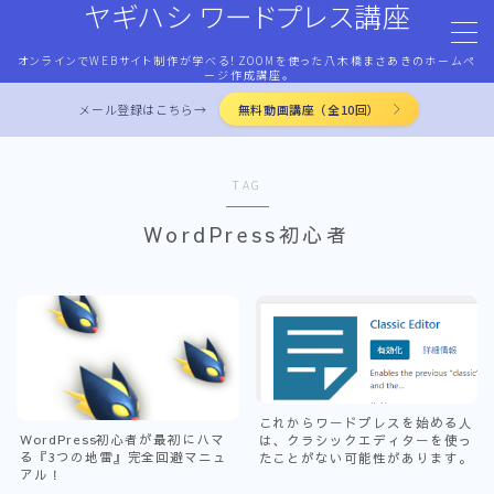
ヤギハシ ワードプレス講座
オンラインでWEBサイト制作が学べる！ZOOMを使った八木橋まさあきのホームペ
MENU
ージ作成講座。
メール登録はこちら→
無料動画講座（全10回）
HOME
TAG
ワードプレス・マネタイズ
WordPress初心者
ココナラ・ストアカ出品
LP作成術
PROFILE
これからワードプレスを始める人
WordPress初心者が最初にハマ
は、クラシックエディターを使っ
る『3つの地雷』完全回避マニュ
たことがない可能性があります。
お問合せ
アル！