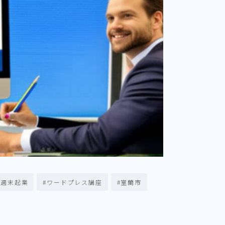
#週末起業
#ワードプレス講座
#室蘭市