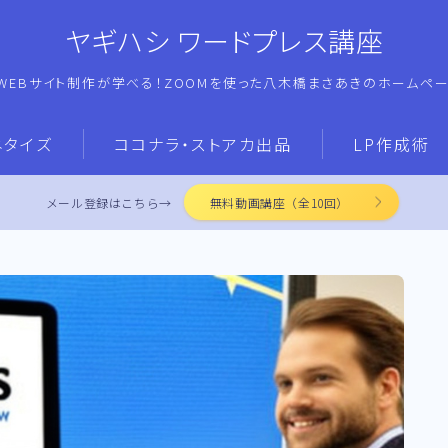
ヤギハシ ワードプレス講座
WEBサイト制作が学べる！ZOOMを使った八木橋まさあきのホームペ
ネタイズ
ココナラ・ストアカ出品
LP作成術
メール登録はこちら→
無料動画講座（全10回）