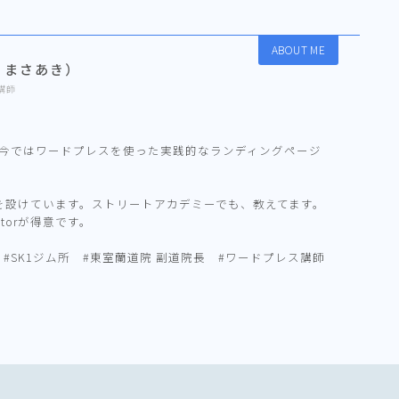
ABOUT ME
、まさあき）
講師
、今ではワードプレスを使った実践的なランディングページ
場を設けています。ストリートアカデミーでも、教えてます。
tratorが得意です。
 #SK1ジム所 #東室蘭道院 副道院長 #ワードプレス講師