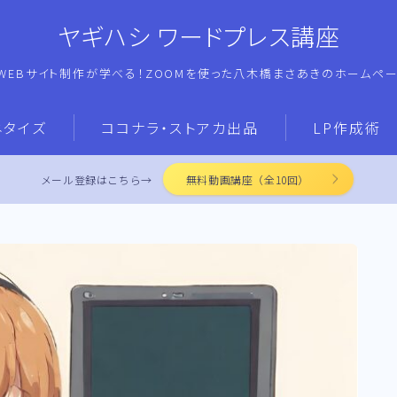
ヤギハシ ワードプレス講座
WEBサイト制作が学べる！ZOOMを使った八木橋まさあきのホームペ
ネタイズ
ココナラ・ストアカ出品
LP作成術
メール登録はこちら→
無料動画講座（全10回）