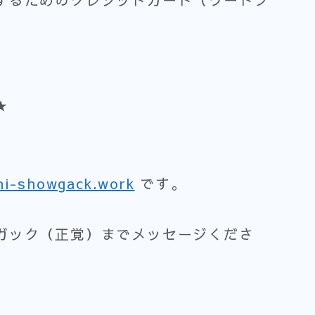
★
、
hi-showgack.work
です。
ガック（正覚）までメッセージくださ
。