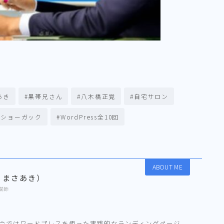
あき
#黒帯兄さん
#八木橋正覚
#自宅サロン
#ショーガック
#WordPress全10回
ABOUT ME
、まさあき）
講師
、今ではワードプレスを使った実践的なランディングページ