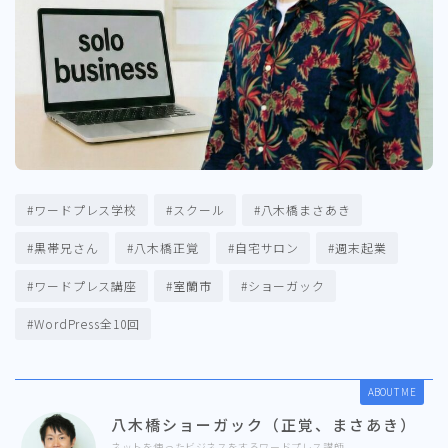
#ワードプレス学校
#スクール
#八木橋まさあき
#黒帯兄さん
#八木橋正覚
#自宅サロン
#週末起業
#ワードプレス講座
#室蘭市
#ショーガック
#WordPress全10回
ABOUT ME
八木橋ショーガック（正覚、まさあき）
ネットを使ったビジネスをするワードプレス講師