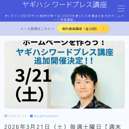
ヤギハシ ワードプレス講座
オンラインでWEBサイト制作が学べる！ZOOMを使った八木橋まさあきのホームペ
MENU
ージ作成講座。
メール登録はこちら→
無料動画講座（全10回）
HOME
ワードプレス・マネタイズ
ココナラ・ストアカ出品
LP作成術
PROFILE
2026.02.14
WordPressﾏﾈﾀｲｽﾞ
お問合せ
2026年3月21日（土）毎週土曜日【週末