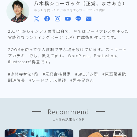
八木橋ショーガック（正覚、まさあき）
ネットを使ったビジネスをするワードプレス講師
2017年からインフォ業界出身で、今ではワードプレスを使った
実践的なランディングページ（LP）作成術を教えてます。
ZOOMを使って少人数制で学ぶ場を設けています。ストリート
アカデミーでも、教えてます。 WordPress、Photoshop、
Illustratorが得意です。
#少林寺拳法4段 #元総合格闘家 #SK1ジム所 #東室蘭道院
副道院長 #ワードプレス講師 #黒帯兄さん
Recommend
こちらの記事もどうぞ