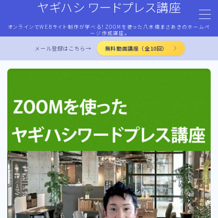
ヤギハシ ワードプレス講座
オンラインでWEBサイト制作が学べる！ZOOMを使った八木橋まさあきのホームペ
MENU
ージ作成講座。
メール登録はこちら→
無料動画講座（全10回）
HOME
ワードプレス・マネタイズ
ココナラ・ストアカ出品
LP作成術
PROFILE
お問合せ