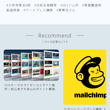
#少林寺拳法4段 #元総合格闘家 #SK1ジム所 #東室蘭道院
副道院長 #ワードプレス講師 #黒帯兄さん
Recommend
こちらの記事もどうぞ
TCDテーマのライセンスとサイト制
作：初心者でも安心のポイント解説
ヤギハシワードプレス講座 メル