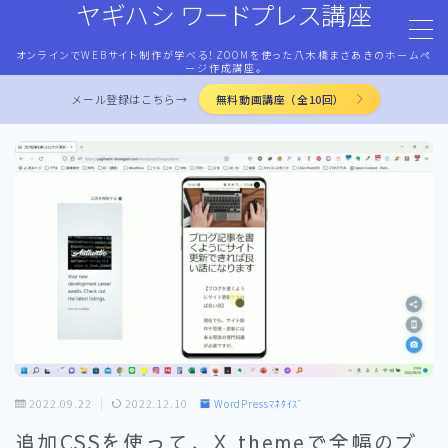
ヤギハシ ワードプレス講座
オンラインでWEBサイト制作が学べる！ZOOMを使った八木橋まさあきのホームペ
MENU
ージ作成講座。
メール登録はこちら→
無料動画講座（全10回）
HOME
ワードプレス・マネタイズ
ココナラ・ストアカ出品
LP作成術
PROFILE
2022.09.22
2022.12.10
WordPressﾏﾈﾀｲｽﾞ
お問合せ
追加CSSを使って、X themeで全幅のブ