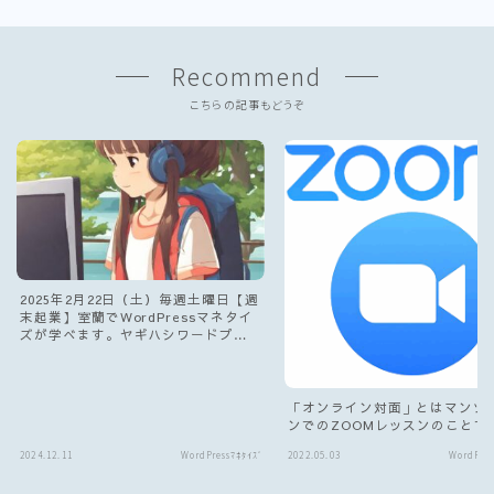
Recommend
こちらの記事もどうぞ
2025年2月22日（土）毎週土曜日【週
末起業】室蘭でWordPressマネタイ
ズが学べます。ヤギハシワードプレ
ス講座 自宅サロン開催してます。
「オンライン対面」とはマンツ
ンでのZOOMレッスンのことで
2024.12.11
WordPressﾏﾈﾀｲｽﾞ
2022.05.03
WordPres