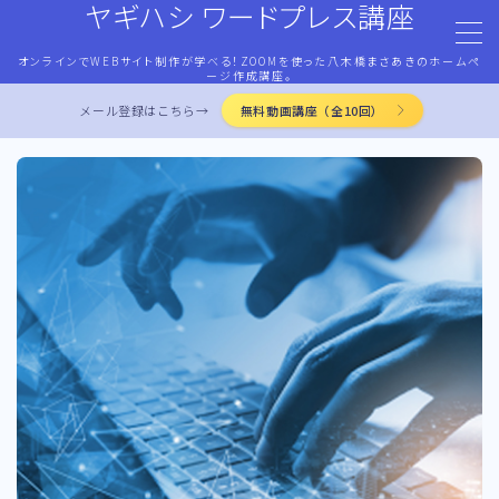
ヤギハシ ワードプレス講座
オンラインでWEBサイト制作が学べる！ZOOMを使った八木橋まさあきのホームペ
MENU
ージ作成講座。
メール登録はこちら→
無料動画講座（全10回）
HOME
ワードプレス・マネタイズ
ココナラ・ストアカ出品
LP作成術
PROFILE
お問合せ