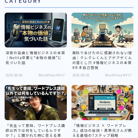
CATEGORY
深夜の抜歯と情報ビジネスの本質
無料であげたのに感謝されない理
｜Notta卒業と“本物の価値”に
由｜クレクレくんとアゲアゲくん
気づいた話
の落とし穴 #情報ビジネスの本質
#ネオ自己啓発
2026.08.08
WordPressﾏﾈﾀｲｽﾞ
2026.08.08
WordPressﾏﾈﾀｲｽﾞ
「先生って普段、ワードプレス講
「情報ビジネス × ワードプレ
師以外では何をしているんです
ス」成功の秘訣！黒帯兄さんが教
か？」と聞かれた時に答える事
える最強の7ステップ戦略