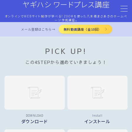
ヤギハシ ワードプレス講座
オンラインでWEBサイト制作が学べる！ZOOMを使った八木橋まさあきのホームペ
MENU
ージ作成講座。
メール登録はこちら→
無料動画講座（全10回）
HOME
PICK UP!
ワードプレス・マネタイズ
この4STEPから進めていきましょう！
ココナラ・ストアカ出品
LP作成術
PROFILE
DOWNLOAD
Install
ダウンロード
インストール
お問合せ