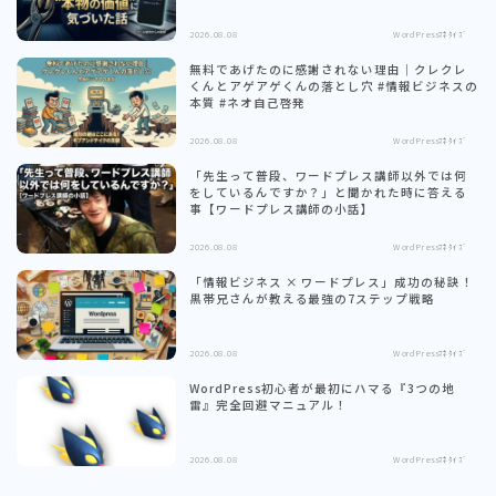
2026.08.08
WordPressﾏﾈﾀｲｽﾞ
無料であげたのに感謝されない理由｜クレクレ
くんとアゲアゲくんの落とし穴 #情報ビジネスの
本質 #ネオ自己啓発
2026.08.08
WordPressﾏﾈﾀｲｽﾞ
「先生って普段、ワードプレス講師以外では何
をしているんですか？」と聞かれた時に答える
事【ワードプレス講師の小話】
2026.08.08
WordPressﾏﾈﾀｲｽﾞ
「情報ビジネス × ワードプレス」成功の秘訣！
黒帯兄さんが教える最強の7ステップ戦略
2026.08.08
WordPressﾏﾈﾀｲｽﾞ
WordPress初心者が最初にハマる『3つの地
雷』完全回避マニュアル！
2026.08.08
WordPressﾏﾈﾀｲｽﾞ