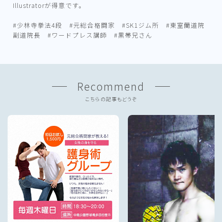
Illustratorが得意です。
#少林寺拳法4段 #元総合格闘家 #SK1ジム所 #東室蘭道院
副道院長 #ワードプレス講師 #黒帯兄さん
Recommend
こちらの記事もどうぞ