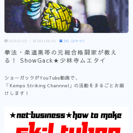
2020.01.02
2021.06.03
SK1（ｴｽｹｰﾜﾝ）
拳法・柔道黒帯の元総合格闘家が教え
る！ ShowGack★少林寺ムエタイ
ショーガックがYouTube動画で、
「Kempo Striking Channnel」の活動をまるごとお届
けします！