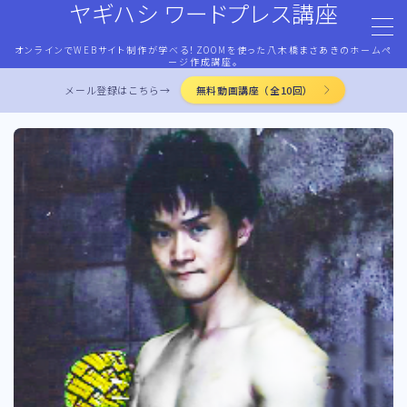
ヤギハシ ワードプレス講座
オンラインでWEBサイト制作が学べる！ZOOMを使った八木橋まさあきのホームペ
MENU
ージ作成講座。
メール登録はこちら→
無料動画講座（全10回）
HOME
ワードプレス・マネタイズ
ココナラ・ストアカ出品
LP作成術
PROFILE
お問合せ