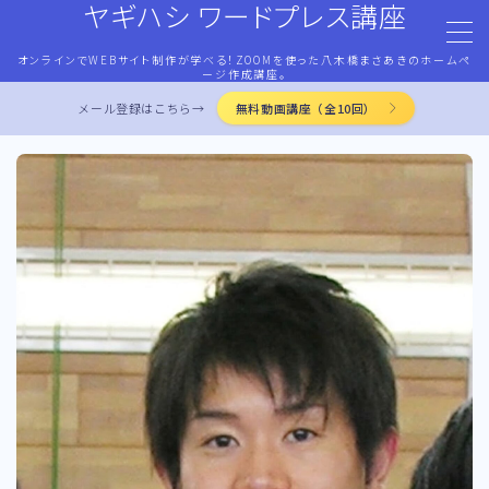
ヤギハシ ワードプレス講座
オンラインでWEBサイト制作が学べる！ZOOMを使った八木橋まさあきのホームペ
MENU
ージ作成講座。
メール登録はこちら→
無料動画講座（全10回）
HOME
ワードプレス・マネタイズ
ココナラ・ストアカ出品
LP作成術
PROFILE
お問合せ