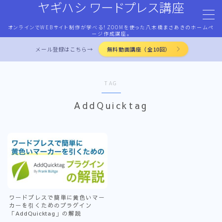
ヤギハシ ワードプレス講座
オンラインでWEBサイト制作が学べる！ZOOMを使った八木橋まさあきのホームペ
MENU
ージ作成講座。
メール登録はこちら→
無料動画講座（全10回）
HOME
TAG
ワードプレス・マネタイズ
AddQuicktag
ココナラ・ストアカ出品
LP作成術
PROFILE
ワードプレスで簡単に黄色いマー
カーを引くためのプラグイン
お問合せ
「AddQuicktag」の解説