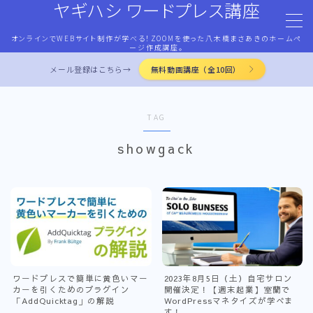
ヤギハシ ワードプレス講座
オンラインでWEBサイト制作が学べる！ZOOMを使った八木橋まさあきのホームペ
MENU
ージ作成講座。
メール登録はこちら→
無料動画講座（全10回）
HOME
TAG
ワードプレス・マネタイズ
showgack
ココナラ・ストアカ出品
LP作成術
PROFILE
ワードプレスで簡単に黄色いマー
2023年8月5日（土）自宅サロン
カーを引くためのプラグイン
開催決定！【週末起業】室蘭で
お問合せ
「AddQuicktag」の解説
WordPressマネタイズが学べま
す！