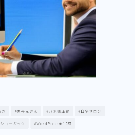
あき
#黒帯兄さん
#八木橋正覚
#自宅サロン
#ショーガック
#WordPress全10回