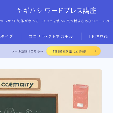
ヤギハシ ワードプレス講座
WEBサイト制作が学べる！ZOOMを使った八木橋まさあきのホームペ
ネタイズ
ココナラ・ストアカ出品
LP作成術
メール登録はこちら→
無料動画講座（全10回）