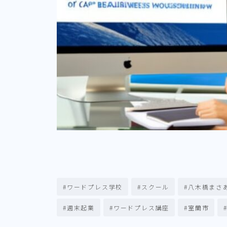
#ワードプレス学校
#スクール
#八木橋まさ
#週末起業
#ワードプレス講座
#室蘭市