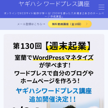
ヤギハシ ワードプレス講座
オンラインでWEBサイト制作が学べる！ZOOMを使った八木橋まさあきのホームペ
MENU
ージ作成講座。
メール登録はこちら→
無料動画講座（全10回）
HOME
ワードプレス・マネタイズ
ココナラ・ストアカ出品
LP作成術
PROFILE
お問合せ