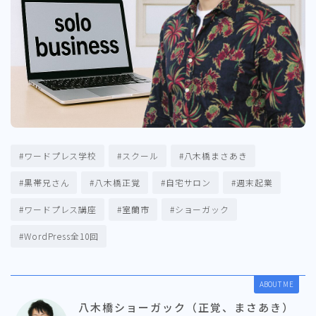
#ワードプレス学校
#スクール
#八木橋まさあき
#黒帯兄さん
#八木橋正覚
#自宅サロン
#週末起業
#ワードプレス講座
#室蘭市
#ショーガック
#WordPress全10回
ABOUT ME
八木橋ショーガック（正覚、まさあき）