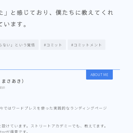
た」と感じており、僕たちに教えてくれ
ています。
らない」という覚悟
#コミット
#コミットメント
ABOUT ME
、まさあき）
講師
、今ではワードプレスを使った実践的なランディングページ
場を設けています。ストリートアカデミーでも、教えてます。
tratorが得意です。