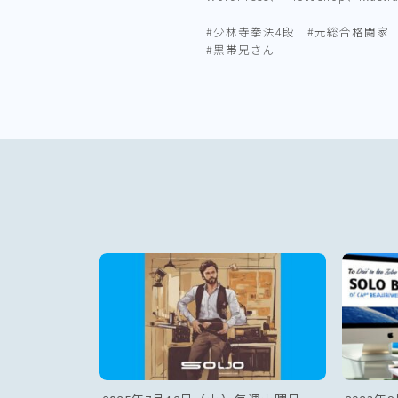
#少林寺拳法4段 #元総合格闘家
#黒帯兄さん