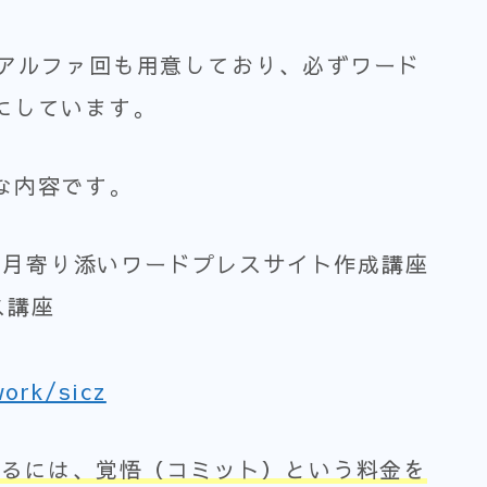
スアルファ回も用意しており、必ずワード
にしています。
な内容です。
2ヶ月寄り添いワードプレスサイト作成講座
ス講座
work/sicz
けるには、覚悟（コミット）という料金を