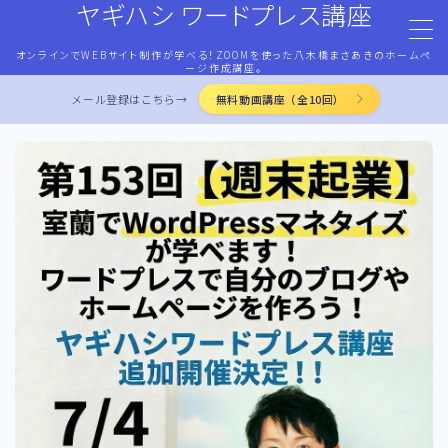
ヤギハシ ワードプレス講座
オンラインでWEBサイト制作が学べる！ZOOMを使った八木橋まさあきのホームペ
MENU
ージ作成講座。
メール登録はこちら→
無料動画講座（全10回）
HOME
ワードプレス・マネタイズ
ココナラ・ストアカ出品
LP作成術
PROFILE
お問合せ