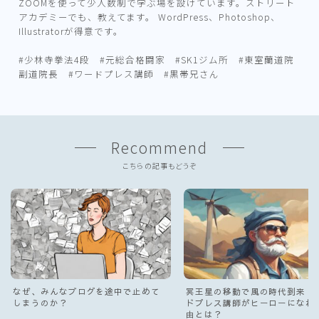
ZOOMを使って少人数制で学ぶ場を設けています。ストリート
アカデミーでも、教えてます。 WordPress、Photoshop、
Illustratorが得意です。
#少林寺拳法4段 #元総合格闘家 #SK1ジム所 #東室蘭道院
副道院長 #ワードプレス講師 #黒帯兄さん
Recommend
こちらの記事もどうぞ
なぜ、みんなブログを途中で止めて
冥王星の移動で風の時代到来！
しまうのか？
ドプレス講師がヒーローになれ
由とは？