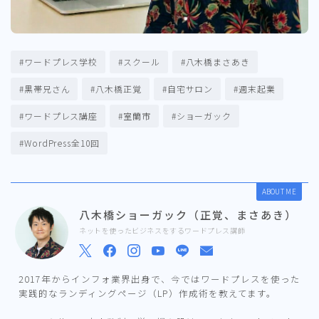
#ワードプレス学校
#スクール
#八木橋まさあき
#黒帯兄さん
#八木橋正覚
#自宅サロン
#週末起業
#ワードプレス講座
#室蘭市
#ショーガック
#WordPress全10回
ABOUT ME
八木橋ショーガック（正覚、まさあき）
ネットを使ったビジネスをするワードプレス講師
2017年からインフォ業界出身で、今ではワードプレスを使った
実践的なランディングページ（LP）作成術を教えてます。