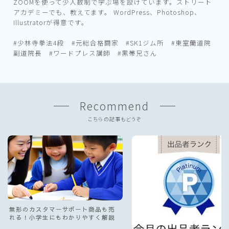
ZOOMを使って少人数制で学ぶ場を設けています。ストリート
アカデミーでも、教えてます。 WordPress、Photoshop、
Illustratorが得意です。
#少林寺拳法4段 #元総合格闘家 #SK1ジム所 #東室蘭道院
副道院長 #ワードプレス講師 #黒帯兄さん
Recommend
こちらの記事もどうぞ
無形のカスタマーサポート商品も売
れる！小学生にもわかりやすく解説