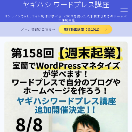
ヤギハシ ワードプレス講座
オンラインでWEBサイト制作が学べる！ZOOMを使った八木橋まさあきのホームペ
MENU
ージ作成講座。
メール登録はこちら→
無料動画講座（全10回）
HOME
ワードプレス・マネタイズ
ココナラ・ストアカ出品
LP作成術
PROFILE
お問合せ