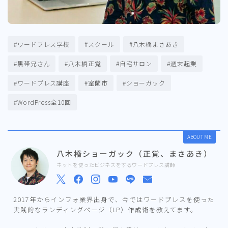
#ワードプレス学校
#スクール
#八木橋まさあき
#黒帯兄さん
#八木橋正覚
#自宅サロン
#週末起業
#ワードプレス講座
#室蘭市
#ショーガック
#WordPress全10回
ABOUT ME
八木橋ショーガック（正覚、まさあき）
ネットを使ったビジネスをするワードプレス講師
2017年からインフォ業界出身で、今ではワードプレスを使った
実践的なランディングページ（LP）作成術を教えてます。