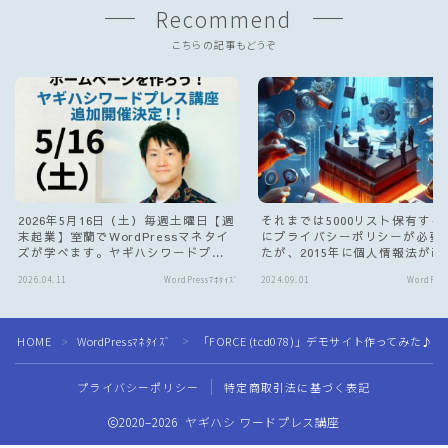
Recommend
こちらの記事もどうぞ
2026年5月16日（土）毎週土曜日【週
それまでは5000リスト保有する
末起業】室蘭でWordPressマネタイ
にプライバシーポリシーが必要
ズが学べます。ヤギハシワードプレ
たが、2015年に個人情報法が改
ス講座 自宅サロン開催してます。
れて、お問い合わせフォームで
2026.04.11
WordPressﾏﾈﾀｲｽﾞ
2024.09.01
WordPres
ト取得する場合でも、サイトに
イバシーポリシーが必要になり
た
HOME
WordPressﾏﾈﾀｲｽﾞ
「FORCE (tcd078)」デモサイト作ってみ
＞
＞
プライバシーポリシー
特定商取引法に基づく表記
Follow Me
2020–2026 ヤギハシ ワードプレス講座