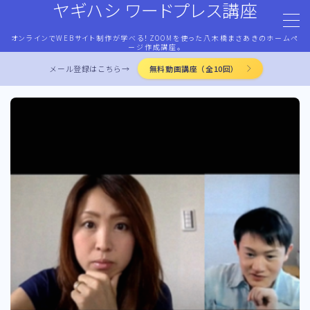
ヤギハシ ワードプレス講座
オンラインでWEBサイト制作が学べる！ZOOMを使った八木橋まさあきのホームペ
MENU
ージ作成講座。
メール登録はこちら→
無料動画講座（全10回）
HOME
ワードプレス・マネタイズ
ココナラ・ストアカ出品
LP作成術
PROFILE
お問合せ