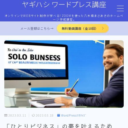
ヤギハシ ワードプレス講座
オンラインでWEBサイト制作が学べる！ZOOMを使った八木橋まさあきのホームペ
MENU
ージ作成講座。
メール登録はこちら→
無料動画講座（全10回）
HOME
ワードプレス・マネタイズ
ココナラ・ストアカ出品
LP作成術
PROFILE
2023.03.11
2023.03.18
WordPressﾏﾈﾀｲｽﾞ
お問合せ
「ひとりビジネス」の夢を叶えるため