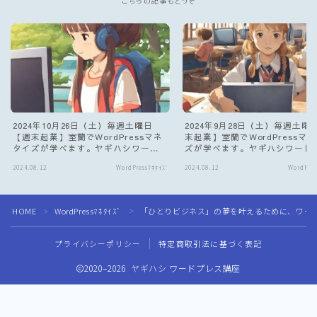
こちらの記事もどうぞ
2024年10月26日（土）毎週土曜日
2024年9月28日（土）毎週土曜
【週末起業】室蘭でWordPressマネ
末起業】室蘭でWordPressマ
タイズが学べます。ヤギハシワード
ズが学べます。ヤギハシワード
プレス講座 自宅サロン開催してま
ス講座 自宅サロン開催してます
2024.08.12
WordPressﾏﾈﾀｲｽﾞ
2024.08.12
WordPres
す。
HOME
WordPressﾏﾈﾀｲｽﾞ
「ひとりビジネス」の夢を叶えるために、ワー
＞
＞
プライバシーポリシー
特定商取引法に基づく表記
2020–2026 ヤギハシ ワードプレス講座
Follow Me