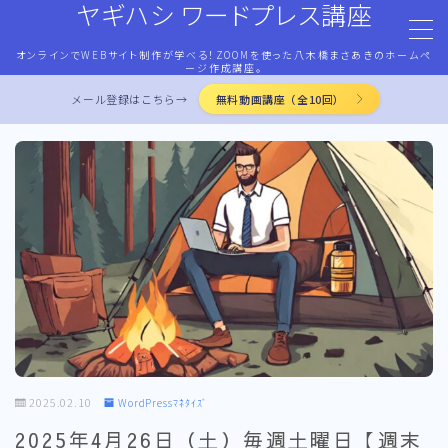
ヤギハシ ワードプレス講座
オンラインでWEBサイト制作が学べる！ZOOMを使った八木橋まさあきのホームペ
MENU
ージ作成講座。
メール登録はこちら→
無料動画講座（全10回）
HOME
ワードプレス・マネタイズ
ココナラ・ストアカ出品
LP作成術
PROFILE
2025.02.10
WordPressﾏﾈﾀｲｽﾞ
お問合せ
2025年4月26日（土）毎週土曜日【週末