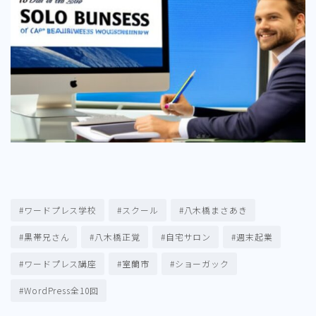
#ワードプレス学校
#スクール
#八木橋まさあき
#黒帯兄さん
#八木橋正覚
#自宅サロン
#週末起業
#ワードプレス講座
#室蘭市
#ショーガック
#WordPress全10回