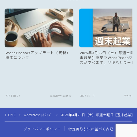
WordPressのアップデート（更新）
2025年3月22日（土）毎週土曜
順序について
末起業】室蘭でWordPressマ
ズが学べます。ヤギハシワード
ス講座 自宅サロン開催してます
2024.10.24
WordPressﾏﾈﾀｲｽﾞ
2025.02.10
WordPres
Follow Me
HOME
WordPressﾏﾈﾀｲｽﾞ
2025年4月26日（土）毎週土曜日【週末起業】
＞
＞
プライバシーポリシー
特定商取引法に基づく表記